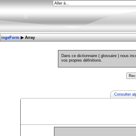
ingeForm
▶
Array
Dans ce dictionnaire ( glossaire ) nous in
vos propres définitions.
Consulter a