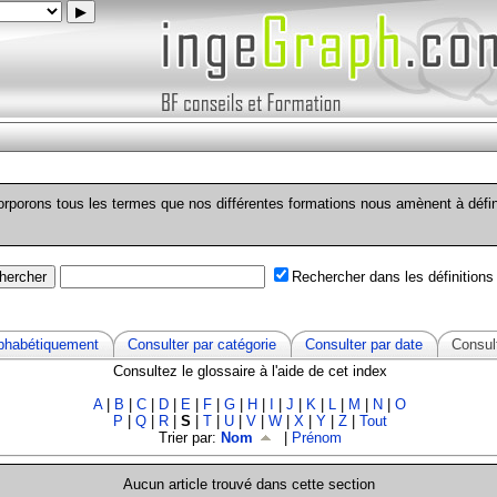
▶
corporons tous les termes que nos différentes formations nous amènent à défi
Rechercher dans les définitions
lphabétiquement
Consulter par catégorie
Consulter par date
Consult
Consultez le glossaire à l'aide de cet index
A
|
B
|
C
|
D
|
E
|
F
|
G
|
H
|
I
|
J
|
K
|
L
|
M
|
N
|
O
P
|
Q
|
R
|
S
|
T
|
U
|
V
|
W
|
X
|
Y
|
Z
|
Tout
Trier par:
Nom
|
Prénom
Aucun article trouvé dans cette section