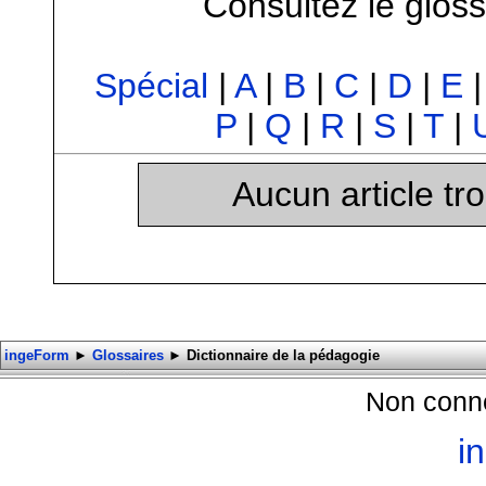
Consultez le gloss
Spécial
|
A
|
B
|
C
|
D
|
E
P
|
Q
|
R
|
S
|
T
|
Aucun article tr
ingeForm
►
Glossaires
►
Dictionnaire de la pédagogie
Non conne
i